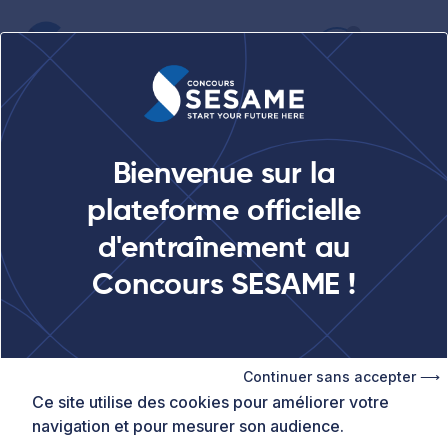
Retour aux webinars
Bienvenue sur la
Rubriques réservées aux membres
plateforme officielle
17 décembre 2025
d'entraînement au
S'entraîner aux épreuves
Concours SESAME !
écrites du Concours
SESAME avec
Continuer sans accepter ⟶
prepaSESAME
Ce site utilise des cookies pour améliorer votre
navigation et pour mesurer son audience.